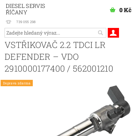
DIESEL SERVIS
0 Kč
ŘÍČANY
739 055 298
VSTŘIKOVAČ 2.2 TDCI LR
DEFENDER – VDO
2910000177400 / 562001210
Doprava zdarma