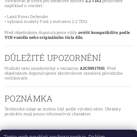
Vstřikovač je určen pro dieselové motory
2.2 TDCi
používané
například u vozidel:
• Land Rover Defender
• vybrané modely Ford s motorem 2.2 TDCi
Před objednáním doporučujeme vždy
ověřit kompatibilitu podle
VIN vozidla nebo originálního čísla dílu
.
DŮLEŽITÉ UPOZORNĚNÍ
Produkt není zaměnitelný s variantou
A2C59517051
. Před
objednáním doporučujeme zkontrolovat označení původního
vstřikovače.
POZNÁMKA
Technické údaje se mohou lišit podle výrobní série. Obrázky
produktu mají pouze informativní charakter.
Tento web používá soubory cookie. Dalším