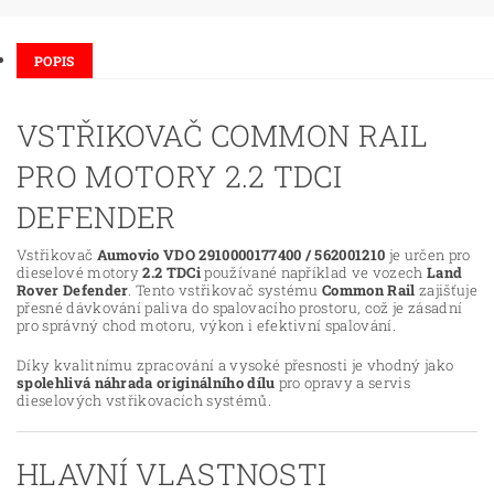
POPIS
VSTŘIKOVAČ COMMON RAIL
PRO MOTORY 2.2 TDCI
DEFENDER
Vstřikovač
Aumovio VDO 2910000177400 / 562001210
je určen pro
dieselové motory
2.2 TDCi
používané například ve vozech
Land
Rover Defender
. Tento vstřikovač systému
Common Rail
zajišťuje
přesné dávkování paliva do spalovacího prostoru, což je zásadní
pro správný chod motoru, výkon i efektivní spalování.
Díky kvalitnímu zpracování a vysoké přesnosti je vhodný jako
spolehlivá náhrada originálního dílu
pro opravy a servis
dieselových vstřikovacích systémů.
HLAVNÍ VLASTNOSTI