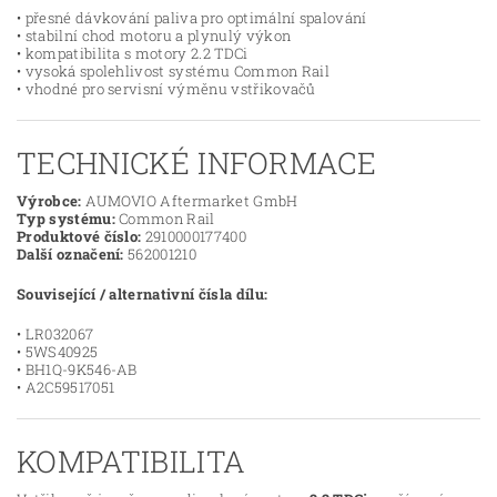
• přesné dávkování paliva pro optimální spalování
• stabilní chod motoru a plynulý výkon
• kompatibilita s motory 2.2 TDCi
• vysoká spolehlivost systému Common Rail
• vhodné pro servisní výměnu vstřikovačů
TECHNICKÉ INFORMACE
Výrobce:
AUMOVIO Aftermarket GmbH
Typ systému:
Common Rail
Produktové číslo:
2910000177400
Další označení:
562001210
Související / alternativní čísla dílu:
• LR032067
• 5WS40925
• BH1Q-9K546-AB
• A2C59517051
KOMPATIBILITA