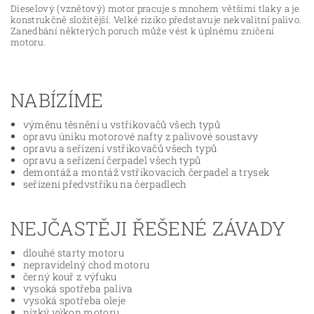
Dieselový (vznětový) motor pracuje s mnohem většími tlaky a je
konstrukčně složitější. Velké riziko představuje nekvalitní palivo.
Zanedbání některých poruch může vést k úplnému zničení
motoru.
NABÍZÍME
výměnu těsnění u vstřikovačů všech typů
opravu úniku motorové nafty z palivové soustavy
opravu a seřízení vstřikovačů všech typů
opravu a seřízení čerpadel všech typů
demontáž a montáž vstřikovacích čerpadel a trysek
seřízení předvstřiku na čerpadlech
NEJČASTĚJI ŘEŠENÉ ZÁVADY
dlouhé starty motoru
nepravidelný chod motoru
černý kouř z výfuku
vysoká spotřeba paliva
vysoká spotřeba oleje
nízký výkon motoru