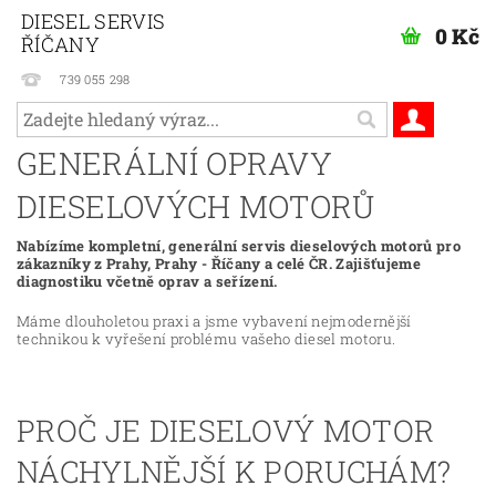
DIESEL SERVIS
0 Kč
ŘÍČANY
739 055 298
GENERÁLNÍ OPRAVY
DIESELOVÝCH MOTORŮ
Nabízíme kompletní, generální servis dieselových motorů pro
zákazníky z Prahy, Prahy - Říčany a celé ČR. Zajišťujeme
diagnostiku včetně oprav a seřízení.
Máme dlouholetou praxi a jsme vybavení nejmodernější
technikou k vyřešení problému vašeho diesel motoru.
PROČ JE DIESELOVÝ MOTOR
NÁCHYLNĚJŠÍ K PORUCHÁM?