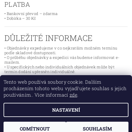
PLATBA
• Bankovní převod – zdarma
• Dobírka – 30 Kč
DŮLEŽITÉ INFORMACE
• Objednávky expedujeme v co nejkratším možném termínu
podle skladové dostupnosti.
• O průběhu objednávky a expedici vás budeme informovat e-
mailem.
• U specifických nebo individuálních objednávek může být
termín dodání upřesněn individuálně.
Tento web používá soubory cookie. Dalším
procházením tohoto webu vyjadřujete souhlas s jejich
používáním.. Více informací
zde
.
Lokality
NASTAVENÍ
2026 ©
DIESEL SERVIS ŘÍČANY
, všechna práva vyhrazena
Vytvořil Shoptet
ODMÍTNOUT
SOUHLASÍM