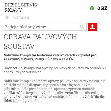
DIESEL SERVIS
0 Kč
ŘÍČANY
739 055 298
OPRAVA PALIVOVÝCH
SOUSTAV
Nabízíme kompletní testování vstřikovacích čerpadel pro
zákazníky z Prahy, Prahy - Říčany a celé ČR.
Diagnostika, komplexní opravy palivových soustav na osobních a
dodávkových vozidlech.
Nabízíme komplexní řešení opravy palivové soustavy na vozidle
od elektronické diagnostiky speciálním diagnostickým
přístrojem, dále přes demontáž, opravu a zpětnou montáž
vstřikovačů a čerpadel, výměnu palivového filtru a čištění celé
palivové soustavy vč. palivové nádrže, nahrání nových kódů do
řídící jednotky vozidla.