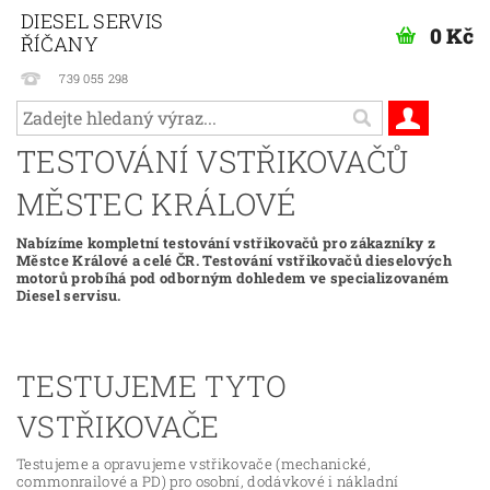
DIESEL SERVIS
0 Kč
ŘÍČANY
739 055 298
TESTOVÁNÍ VSTŘIKOVAČŮ
MĚSTEC KRÁLOVÉ
Nabízíme kompletní testování vstřikovačů pro zákazníky z
Městce Králové a celé ČR. Testování vstřikovačů dieselových
motorů probíhá pod odborným dohledem ve specializovaném
Diesel servisu.
TESTUJEME TYTO
VSTŘIKOVAČE
Testujeme a opravujeme vstřikovače (mechanické,
commonrailové a PD) pro osobní, dodávkové i nákladní