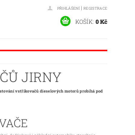
|
PŘIHLÁŠENÍ
REGISTRACE
KOŠÍK:
0 Kč
ČŮ JIRNY
estování vstřikovačů dieselových motorů probíhá pod
OVAČE