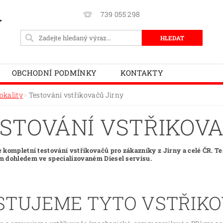
739 055 298
Y
OBCHODNÍ PODMÍNKY
KONTAKTY
okality
Testování vstřikovačů Jirny
STOVÁNÍ VSTŘIKOVA
 kompletní testování vstřikovačů pro zákazníky z Jirny a celé ČR. T
 dohledem ve specializovaném Diesel servisu.
STUJEME TYTO VSTŘIK