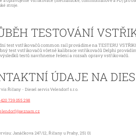
e a opravujeme vstřikovače (mechanické, commonrailové a PD) pro oso
ké stroje.
ŮBĚH TESTOVÁNÍ VSTŘI
dní test vstřikovačů common rail provádíme na TESTERU VSTŘIK
bný test vstřikovačů včetně kalibrace vstřikovačů Delphi provád
 výsledků testů navrhneme řešení a rozsah opravy vstřikovačů.
NTAKTNÍ ÚDAJE NA DIES
rvis Říčany - Diesel servis Velendorf s.r.o.
+420 739 055 298
elendorf@seznam.cz
rvisu: Janáčkova 247/12, Říčany u Prahy, 251 01