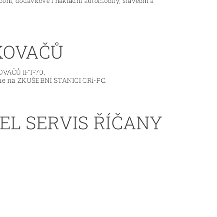
bní, dodávkové i nákladní automobily, stavební a
KOVAČŮ
OVAČŮ IFT-70.
íme na ZKUŠEBNÍ STANICI CRi-PC.
EL SERVIS ŘÍČANY