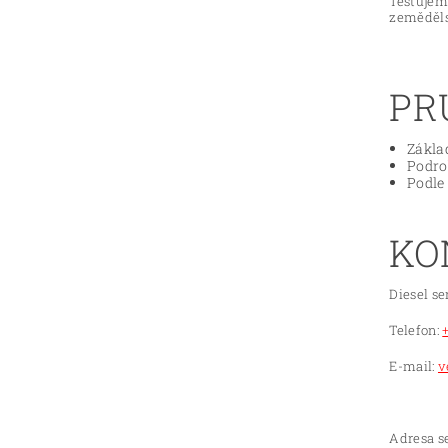
Testujem
zeměděls
PR
Zákla
Podro
Podle
KO
Diesel se
Telefon:
E-mail:
v
Adresa se