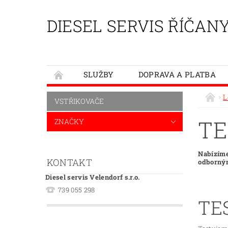
DIESEL SERVIS ŘÍČAN
SLUŽBY
DOPRAVA A PLATBA
L
VSTŘIKOVAČE
TE
ZNAČKY
Nabízíme
KONTAKT
odborným
Diesel servis Velendorf s.r.o.
739 055 298
TE