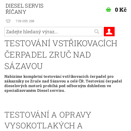
DIESEL SERVIS
0 Kč
ŘÍČANY
739 055 298
TESTOVÁNÍ VSTŘIKOVACÍCH
ČERPADEL ZRUČ NAD
SÁZAVOU
Nabízíme kompletní testování vstřikovacích čerpadel pro
zákazníky ze Zruče nad Sázavou a celé ČR. Testování čerpadel
dieselových motorů probíhá pod odborným dohledem ve
specializovaném Diesel servisu.
TESTOVÁNÍ A OPRAVY
VYSOKOTLAKÝCH A