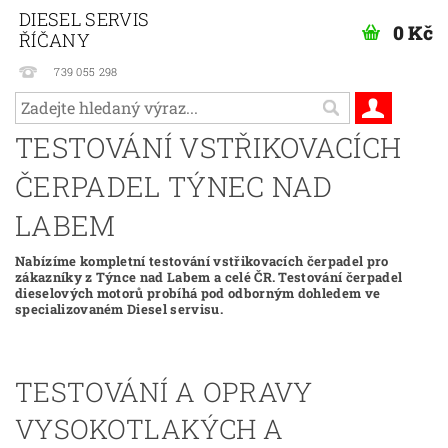
DIESEL SERVIS
0 Kč
ŘÍČANY
739 055 298
TESTOVÁNÍ VSTŘIKOVACÍCH
ČERPADEL TÝNEC NAD
LABEM
Nabízíme kompletní testování vstřikovacích čerpadel pro
zákazníky z Týnce nad Labem a celé ČR. Testování čerpadel
dieselových motorů probíhá pod odborným dohledem ve
specializovaném Diesel servisu.
TESTOVÁNÍ A OPRAVY
VYSOKOTLAKÝCH A