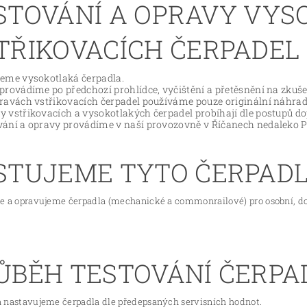
STOVÁNÍ A OPRAVY VYS
TŘIKOVACÍCH ČERPADEL
jeme vysokotlaká čerpadla.
 provádíme po předchozí prohlídce, vyčištění a přetěsnění na zkuše
pravách vstřikovacích čerpadel používáme pouze originální náhradn
y vstřikovacích a vysokotlakých čerpadel probíhají dle postupů do
vání a opravy provádíme v naší provozovně v Říčanech nedaleko P
STUJEME TYTO ČERPAD
e a opravujeme čerpadla (mechanické a commonrailové) pro osobní, d
ŮBĚH TESTOVÁNÍ ČERPA
 nastavujeme čerpadla dle předepsaných servisních hodnot.