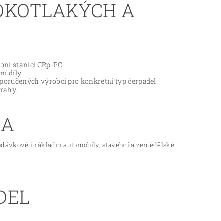
OKOTLAKÝCH A
bní stanici CRp-PC.
í díly.
poručených výrobci pro konkrétní typ čerpadel.
rahy.
LA
odávkové i nákladní automobily, stavební a zemědělské
DEL