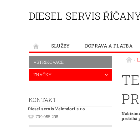
DIESEL SERVIS ŘÍČAN
SLUŽBY
DOPRAVA A PLATBA
L
VSTŘIKOVAČE
TE
ZNAČKY
PR
KONTAKT
Diesel servis Velendorf s.r.o.
Nabízíme
739 055 298
probíhá 