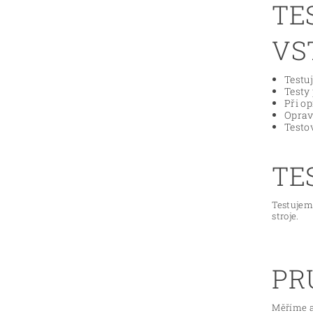
TE
VS
Testu
Testy
Při o
Oprav
Testo
TE
Testujem
stroje.
PR
Měříme a