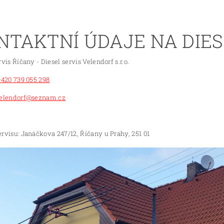
NTAKTNÍ ÚDAJE NA DIES
rvis Říčany - Diesel servis Velendorf s.r.o.
+420 739 055 298
elendorf@seznam.cz
rvisu: Janáčkova 247/12, Říčany u Prahy, 251 01