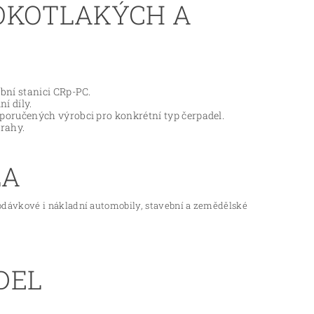
OKOTLAKÝCH A
bní stanici CRp-PC.
í díly.
poručených výrobci pro konkrétní typ čerpadel.
rahy.
LA
odávkové i nákladní automobily, stavební a zemědělské
DEL