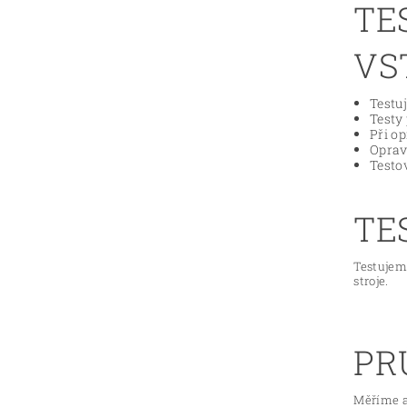
TE
VS
Testu
Testy
Při o
Oprav
Testo
TE
Testujem
stroje.
PR
Měříme a