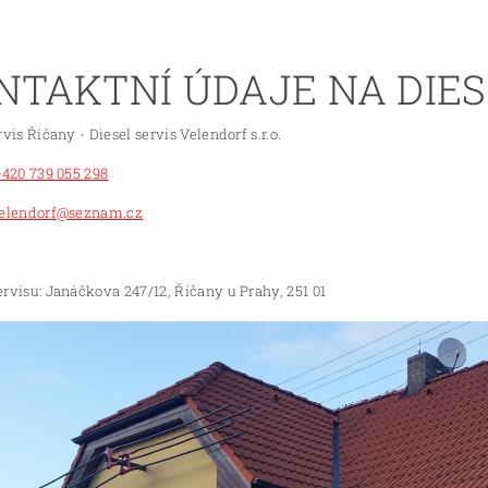
NTAKTNÍ ÚDAJE NA DIES
rvis Říčany - Diesel servis Velendorf s.r.o.
+420 739 055 298
elendorf@seznam.cz
rvisu: Janáčkova 247/12, Říčany u Prahy, 251 01