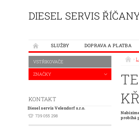
DIESEL SERVIS ŘÍČAN
SLUŽBY
DOPRAVA A PLATBA
L
VSTŘIKOVAČE
TE
ZNAČKY
KŘ
KONTAKT
Diesel servis Velendorf s.r.o.
Nabízíme
739 055 298
probíhá 