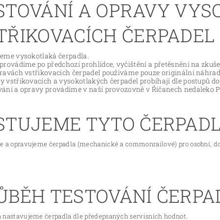
STOVÁNÍ A OPRAVY VYS
TŘIKOVACÍCH ČERPADEL
jeme vysokotlaká čerpadla.
 provádíme po předchozí prohlídce, vyčištění a přetěsnění na zkuše
pravách vstřikovacích čerpadel používáme pouze originální náhradn
y vstřikovacích a vysokotlakých čerpadel probíhají dle postupů do
vání a opravy provádíme v naší provozovně v Říčanech nedaleko P
STUJEME TYTO ČERPAD
e a opravujeme čerpadla (mechanické a commonrailové) pro osobní, d
ŮBĚH TESTOVÁNÍ ČERPA
 nastavujeme čerpadla dle předepsaných servisních hodnot.