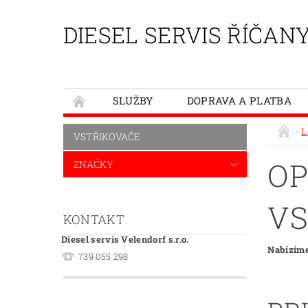
DIESEL SERVIS ŘÍČAN
SLUŽBY
DOPRAVA A PLATBA
L
VSTŘIKOVAČE
OP
ZNAČKY
VS
KONTAKT
Diesel servis Velendorf s.r.o.
Nabízíme
739 055 298