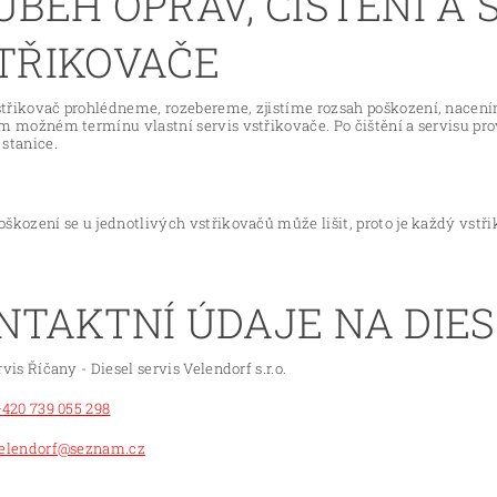
ŮBĚH OPRAV, ČIŠTĚNÍ A 
TŘIKOVAČE
třikovač prohlédneme, rozebereme, zjistíme rozsah poškození, nacen
ím možném termínu vlastní servis vstřikovače. Po čištění a servisu pr
stanice.
škození se u jednotlivých vstřikovačů může lišit, proto je každý vst
NTAKTNÍ ÚDAJE NA DIES
rvis Říčany - Diesel servis Velendorf s.r.o.
+420 739 055 298
elendorf@seznam.cz