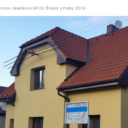
rvisu: Janáčkova 247/12, Říčany u Prahy, 251 01