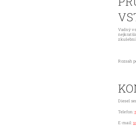
PR
VS
Vadný vs
nejkratš
zkušební 
Rozsah po
KO
Diesel se
Telefon:
E-mail:
v