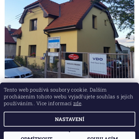
Tento web používá soubory cookie. Dalším
procházením tohoto webu vyjadřujete souhlas s jejich
používáním.. Více informací
zde
.
Lokality
NASTAVENÍ
2026 ©
DIESEL SERVIS ŘÍČANY
, všechna práva vyhrazena
Vytvořil Shoptet
ODMÍTNOUT
SOUHLASÍM