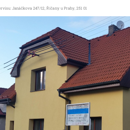
rvisu: Janáčkova 247/12, Říčany u Prahy, 251 01