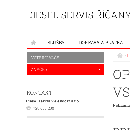
DIESEL SERVIS ŘÍČAN
SLUŽBY
DOPRAVA A PLATBA
L
VSTŘIKOVAČE
OP
ZNAČKY
VS
KONTAKT
Diesel servis Velendorf s.r.o.
Nabízíme
739 055 298