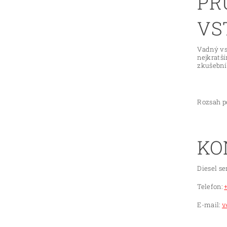
PR
VS
Vadný vs
nejkratš
zkušební 
Rozsah po
KO
Diesel se
Telefon:
E-mail:
v