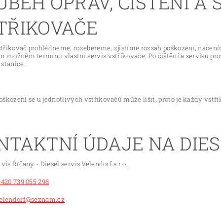
ŮBĚH OPRAV, ČIŠTĚNÍ A 
TŘIKOVAČE
třikovač prohlédneme, rozebereme, zjistíme rozsah poškození, nacen
ím možném termínu vlastní servis vstřikovače. Po čištění a servisu pr
stanice.
škození se u jednotlivých vstřikovačů může lišit, proto je každý vst
NTAKTNÍ ÚDAJE NA DIES
rvis Říčany - Diesel servis Velendorf s.r.o.
+420 739 055 298
elendorf@seznam.cz