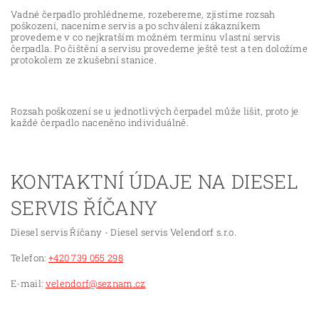
Vadné čerpadlo prohlédneme, rozebereme, zjistíme rozsah
poškození, naceníme servis a po schválení zákazníkem
provedeme v co nejkratším možném termínu vlastní servis
čerpadla. Po čištění a servisu provedeme ještě test a ten doložíme
protokolem ze zkušební stanice.
Rozsah poškození se u jednotlivých čerpadel může lišit, proto je
každé čerpadlo naceněno individuálně.
KONTAKTNÍ ÚDAJE NA DIESEL
SERVIS ŘÍČANY
Diesel servis Říčany - Diesel servis Velendorf s.r.o.
Telefon:
+420 739 055 298
E-mail:
velendorf@seznam.cz