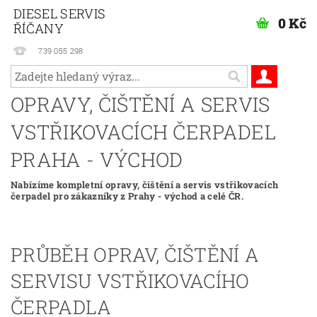
DIESEL SERVIS
0 Kč
ŘÍČANY
739 055 298
OPRAVY, ČIŠTĚNÍ A SERVIS
VSTŘIKOVACÍCH ČERPADEL
PRAHA - VÝCHOD
Nabízíme kompletní opravy, čištění a servis vstřikovacích
čerpadel pro zákazníky z Prahy - východ a celé ČR.
PRŮBĚH OPRAV, ČIŠTĚNÍ A
SERVISU VSTŘIKOVACÍHO
ČERPADLA