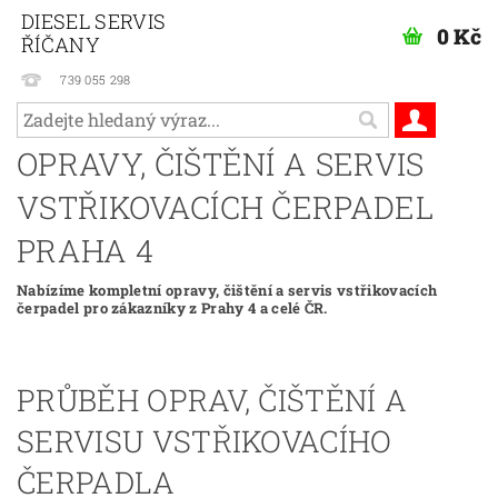
DIESEL SERVIS
0 Kč
ŘÍČANY
739 055 298
OPRAVY, ČIŠTĚNÍ A SERVIS
VSTŘIKOVACÍCH ČERPADEL
PRAHA 4
Nabízíme kompletní opravy, čištění a servis vstřikovacích
čerpadel pro zákazníky z Prahy 4 a celé ČR.
PRŮBĚH OPRAV, ČIŠTĚNÍ A
SERVISU VSTŘIKOVACÍHO
ČERPADLA