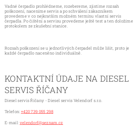
Vadné čerpadlo prohlédneme, rozebereme, zjistíme rozsah
poškození, naceníme servis a po schválení zákazníkem
provedeme v co nejkratším možném termínu vlastní servis
čerpadla. Po čištění a servisu provedeme ještě test a ten doložíme
protokolem ze zkušební stanice.
Rozsah poškození se u jednotlivých čerpadel může lišit, proto je
každé čerpadlo naceněno individuálně.
KONTAKTNÍ ÚDAJE NA DIESEL
SERVIS ŘÍČANY
Diesel servis Říčany - Diesel servis Velendorf s.r.o.
Telefon:
+420 739 055 298
E-mail:
velendorf@seznam.cz