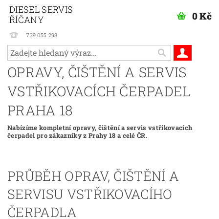
DIESEL SERVIS
0 Kč
ŘÍČANY
739 055 298
OPRAVY, ČIŠTĚNÍ A SERVIS
VSTŘIKOVACÍCH ČERPADEL
PRAHA 18
Nabízíme kompletní opravy, čištění a servis vstřikovacích
čerpadel pro zákazníky z Prahy 18 a celé ČR.
PRŮBĚH OPRAV, ČIŠTĚNÍ A
SERVISU VSTŘIKOVACÍHO
ČERPADLA