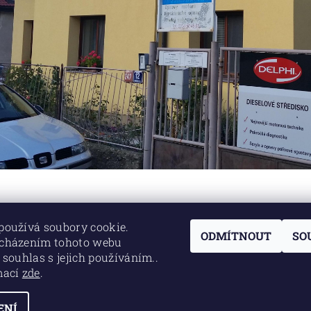
používá soubory cookie.
ODMÍTNOUT
SO
ocházením tohoto webu
 souhlas s jejich používáním..
Lokality
mací
zde
.
ENÍ