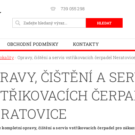
739 055 298
Y
OBCHODNÍ PODMÍNKY
KONTAKTY
okality
Opravy, čištění a servis vstřikovacích čerpadel Neratovic
RAVY, ČIŠTĚNÍ A SER
TŘIKOVACÍCH ČERPA
RATOVICE
 kompletní opravy, čištění a servis vstřikovacích čerpadel pro zákazn