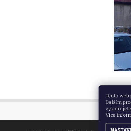
Tento web 
Dalším pr
vyjadřujete
Více infor
NASTAV