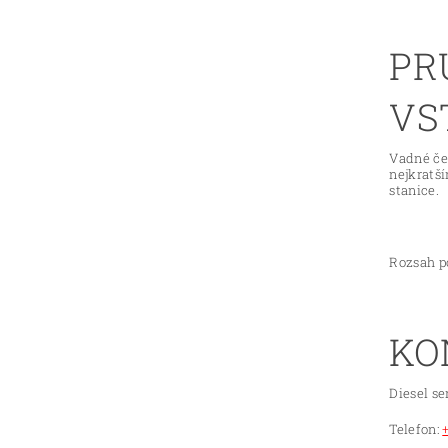
PR
VS
Vadné če
nejkratš
stanice.
Rozsah po
KO
Diesel se
Telefon: