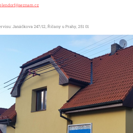
elendorf@seznam.cz
rvisu: Janáčkova 247/12, Říčany u Prahy, 251 01