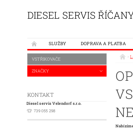
DIESEL SERVIS ŘÍČAN
SLUŽBY
DOPRAVA A PLATBA
L
VSTŘIKOVAČE
OP
ZNAČKY
VS
KONTAKT
Diesel servis Velendorf s.r.o.
NE
739 055 298
Nabízíme