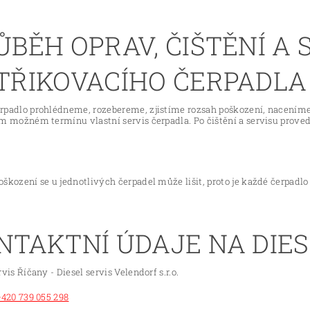
ŮBĚH OPRAV, ČIŠTĚNÍ A 
TŘIKOVACÍHO ČERPADLA
rpadlo prohlédneme, rozebereme, zjistíme rozsah poškození, nacením
ím možném termínu vlastní servis čerpadla. Po čištění a servisu prove
škození se u jednotlivých čerpadel může lišit, proto je každé čerpadl
NTAKTNÍ ÚDAJE NA DIES
rvis Říčany - Diesel servis Velendorf s.r.o.
+420 739 055 298