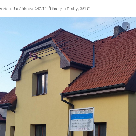
rvisu: Janáčkova 247/12, Říčany u Prahy, 251 01