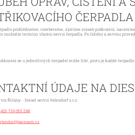
ŮBĚH OPRAV, ČIŠTĚNÍ A 
TŘIKOVACÍHO ČERPADLA
rpadlo prohlédneme, rozebereme, zjistíme rozsah poškození, nacením
ím možném termínu vlastní servis čerpadla. Po čištění a servisu prove
škození se u jednotlivých čerpadel může lišit, proto je každé čerpadl
NTAKTNÍ ÚDAJE NA DIES
rvis Říčany - Diesel servis Velendorf s.r.o.
+420 739 055 298
elendorf@seznam.cz