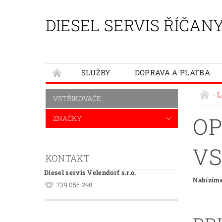
DIESEL SERVIS ŘÍČAN
SLUŽBY
DOPRAVA A PLATBA
L
VSTŘIKOVAČE
OP
ZNAČKY
VS
KONTAKT
Diesel servis Velendorf s.r.o.
Nabízíme
739 055 298