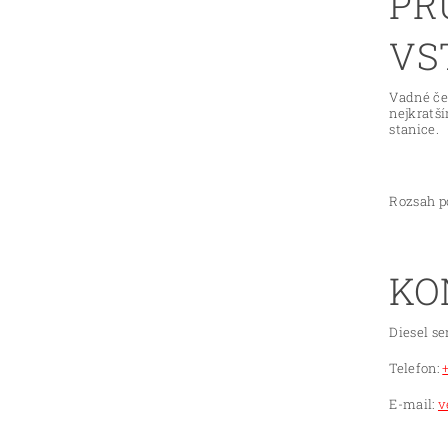
PR
VS
Vadné če
nejkratš
stanice.
Rozsah po
KO
Diesel se
Telefon:
E-mail:
v