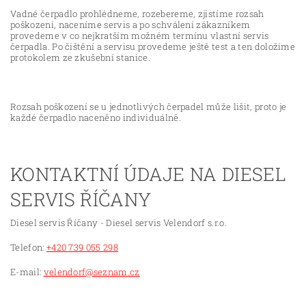
Vadné čerpadlo prohlédneme, rozebereme, zjistíme rozsah
poškození, naceníme servis a po schválení zákazníkem
provedeme v co nejkratším možném termínu vlastní servis
čerpadla. Po čištění a servisu provedeme ještě test a ten doložíme
protokolem ze zkušební stanice.
Rozsah poškození se u jednotlivých čerpadel může lišit, proto je
každé čerpadlo naceněno individuálně.
KONTAKTNÍ ÚDAJE NA DIESEL
SERVIS ŘÍČANY
Diesel servis Říčany - Diesel servis Velendorf s.r.o.
Telefon:
+420 739 055 298
E-mail:
velendorf@seznam.cz