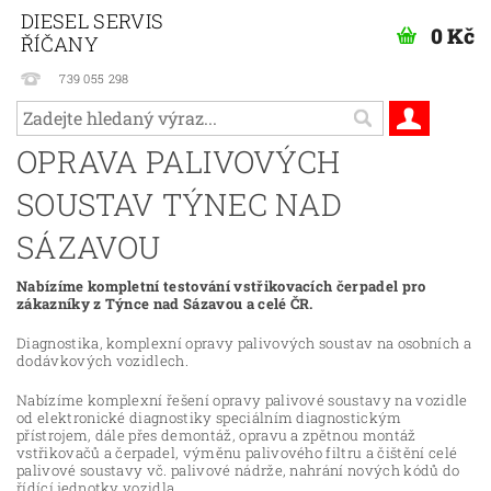
DIESEL SERVIS
0 Kč
ŘÍČANY
739 055 298
OPRAVA PALIVOVÝCH
SOUSTAV TÝNEC NAD
SÁZAVOU
Nabízíme kompletní testování vstřikovacích čerpadel pro
zákazníky z Týnce nad Sázavou a celé ČR.
Diagnostika, komplexní opravy palivových soustav na osobních a
dodávkových vozidlech.
Nabízíme komplexní řešení opravy palivové soustavy na vozidle
od elektronické diagnostiky speciálním diagnostickým
přístrojem, dále přes demontáž, opravu a zpětnou montáž
vstřikovačů a čerpadel, výměnu palivového filtru a čištění celé
palivové soustavy vč. palivové nádrže, nahrání nových kódů do
řídící jednotky vozidla.