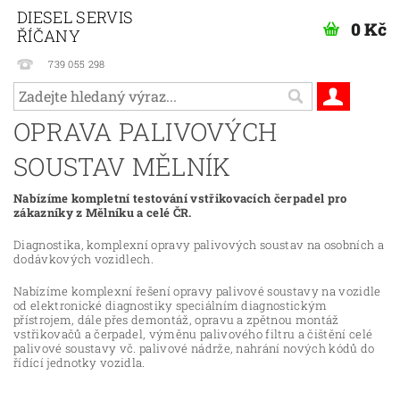
DIESEL SERVIS
0 Kč
ŘÍČANY
739 055 298
OPRAVA PALIVOVÝCH
SOUSTAV MĚLNÍK
Nabízíme kompletní testování vstřikovacích čerpadel pro
zákazníky z Mělníku a celé ČR.
Diagnostika, komplexní opravy palivových soustav na osobních a
dodávkových vozidlech.
Nabízíme komplexní řešení opravy palivové soustavy na vozidle
od elektronické diagnostiky speciálním diagnostickým
přístrojem, dále přes demontáž, opravu a zpětnou montáž
vstřikovačů a čerpadel, výměnu palivového filtru a čištění celé
palivové soustavy vč. palivové nádrže, nahrání nových kódů do
řídící jednotky vozidla.