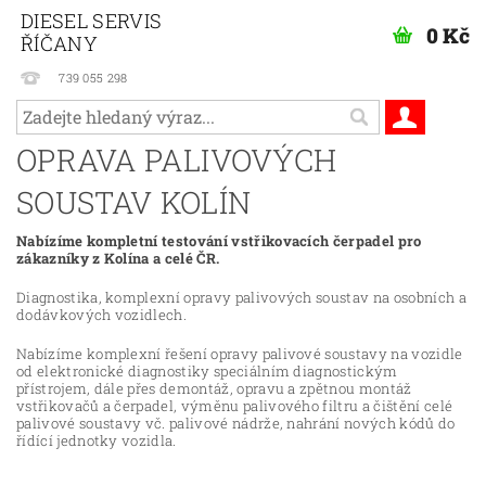
DIESEL SERVIS
0 Kč
ŘÍČANY
739 055 298
OPRAVA PALIVOVÝCH
SOUSTAV KOLÍN
Nabízíme kompletní testování vstřikovacích čerpadel pro
zákazníky z Kolína a celé ČR.
Diagnostika, komplexní opravy palivových soustav na osobních a
dodávkových vozidlech.
Nabízíme komplexní řešení opravy palivové soustavy na vozidle
od elektronické diagnostiky speciálním diagnostickým
přístrojem, dále přes demontáž, opravu a zpětnou montáž
vstřikovačů a čerpadel, výměnu palivového filtru a čištění celé
palivové soustavy vč. palivové nádrže, nahrání nových kódů do
řídící jednotky vozidla.