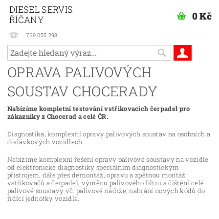
DIESEL SERVIS
0 Kč
ŘÍČANY
739 055 298
OPRAVA PALIVOVÝCH
SOUSTAV CHOCERADY
Nabízíme kompletní testování vstřikovacích čerpadel pro
zákazníky z Chocerad a celé ČR.
Diagnostika, komplexní opravy palivových soustav na osobních a
dodávkových vozidlech.
Nabízíme komplexní řešení opravy palivové soustavy na vozidle
od elektronické diagnostiky speciálním diagnostickým
přístrojem, dále přes demontáž, opravu a zpětnou montáž
vstřikovačů a čerpadel, výměnu palivového filtru a čištění celé
palivové soustavy vč. palivové nádrže, nahrání nových kódů do
řídící jednotky vozidla.