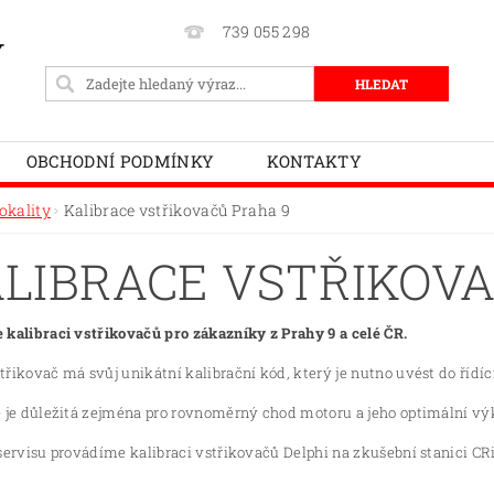
739 055 298
Y
OBCHODNÍ PODMÍNKY
KONTAKTY
okality
Kalibrace vstřikovačů Praha 9
LIBRACE VSTŘIKOVA
 kalibraci vstřikovačů pro zákazníky z Prahy 9 a celé ČR.
řikovač má svůj unikátní kalibrační kód, který je nutno uvést do řídí
e je důležitá zejména pro rovnoměrný chod motoru a jeho optimální vý
servisu provádíme kalibraci vstřikovačů Delphi na zkušební stanici CR