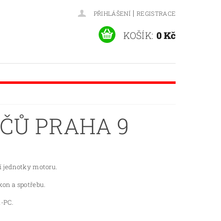
|
PŘIHLÁŠENÍ
REGISTRACE
KOŠÍK:
0 Kč
ČŮ PRAHA 9
cí jednotky motoru.
kon a spotřebu.
i-PC.