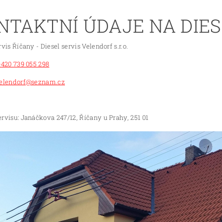
NTAKTNÍ ÚDAJE NA DIES
rvis Říčany - Diesel servis Velendorf s.r.o.
+420 739 055 298
elendorf@seznam.cz
rvisu: Janáčkova 247/12, Říčany u Prahy, 251 01