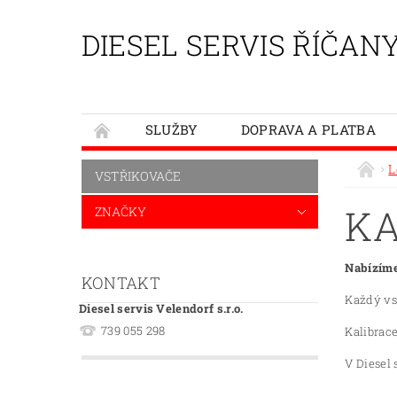
DIESEL SERVIS ŘÍČAN
SLUŽBY
DOPRAVA A PLATBA
L
VSTŘIKOVAČE
KA
ZNAČKY
Nabízíme
KONTAKT
Každý vst
Diesel servis Velendorf s.r.o.
739 055 298
Kalibrac
V Diesel 