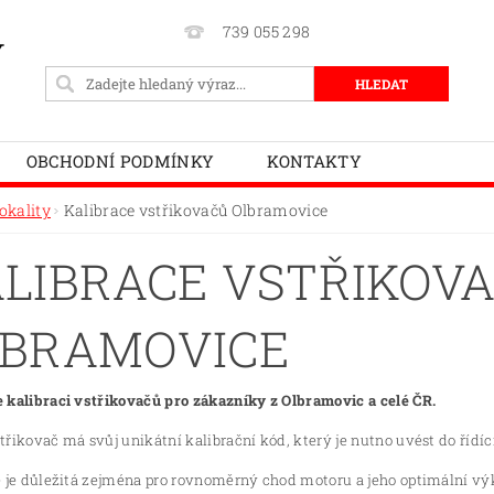
739 055 298
Y
OBCHODNÍ PODMÍNKY
KONTAKTY
okality
Kalibrace vstřikovačů Olbramovice
LIBRACE VSTŘIKOV
BRAMOVICE
 kalibraci vstřikovačů pro zákazníky z Olbramovic a celé ČR.
řikovač má svůj unikátní kalibrační kód, který je nutno uvést do řídí
e je důležitá zejména pro rovnoměrný chod motoru a jeho optimální vý