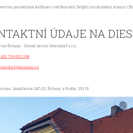
servisu provádíme kalibraci vstřikovačů Delphi na zkušební stanici CR
NTAKTNÍ ÚDAJE NA DIES
rvis Říčany - Diesel servis Velendorf s.r.o.
+420 739 055 298
elendorf@seznam.cz
rvisu: Janáčkova 247/12, Říčany u Prahy, 251 01