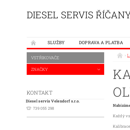
DIESEL SERVIS ŘÍČAN
SLUŽBY
DOPRAVA A PLATBA
L
VSTŘIKOVAČE
KA
ZNAČKY
OL
KONTAKT
Diesel servis Velendorf s.r.o.
Nabízíme
739 055 298
Každý vst
Kalibrac