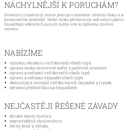
NÁCHYLNĚJŠÍ K PORUCHÁM?
Dieselový (vznětový) motor pracuje s mnohem většími tlaky a je
konstrukčně složitější. Velké riziko představuje nekvalitní palivo.
Zanedbání některých poruch může vést k úplnému zničení
motoru.
NABÍZÍME
výměnu těsnění u vstřikovačů všech typů
opravu úniku motorové nafty z palivové soustavy
opravu a seřízení vstřikovačů všech typů
opravu a seřízení čerpadel všech typů
demontáž a montáž vstřikovacích čerpadel a trysek
seřízení předvstřiku na čerpadlech
NEJČASTĚJI ŘEŠENÉ ZÁVADY
dlouhé starty motoru
nepravidelný chod motoru
černý kouř z výfuku