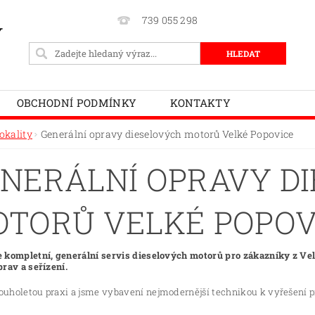
739 055 298
Y
OBCHODNÍ PODMÍNKY
KONTAKTY
okality
Generální opravy dieselových motorů Velké Popovice
NERÁLNÍ OPRAVY D
TORŮ VELKÉ POPOV
 kompletní, generální servis dieselových motorů pro zákazníky z Vel
prav a seřízení.
uholetou praxi a jsme vybavení nejmodernější technikou k vyřešení p