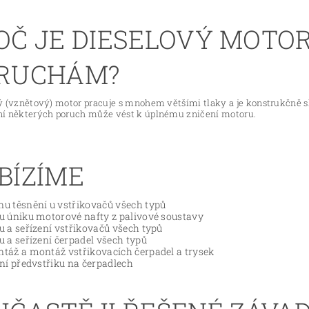
OČ JE DIESELOVÝ MOTO
RUCHÁM?
 (vznětový) motor pracuje s mnohem většími tlaky a je konstrukčně slož
í některých poruch může vést k úplnému zničení motoru.
BÍZÍME
u těsnění u vstřikovačů všech typů
u úniku motorové nafty z palivové soustavy
u a seřízení vstřikovačů všech typů
u a seřízení čerpadel všech typů
táž a montáž vstřikovacích čerpadel a trysek
ení předvstřiku na čerpadlech