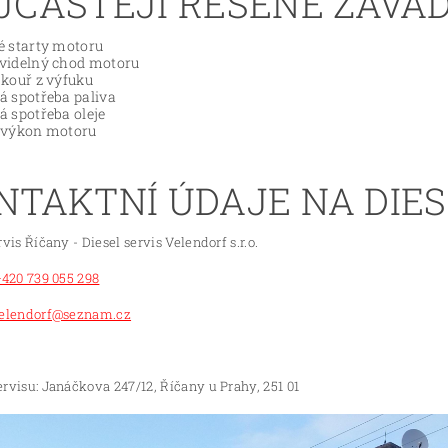
JČASTĚJI ŘEŠENÉ ZÁVA
é starty motoru
videlný chod motoru
 kouř z výfuku
á spotřeba paliva
á spotřeba oleje
 výkon motoru
NTAKTNÍ ÚDAJE NA DIES
rvis Říčany - Diesel servis Velendorf s.r.o.
+420 739 055 298
elendorf@seznam.cz
rvisu: Janáčkova 247/12, Říčany u Prahy, 251 01