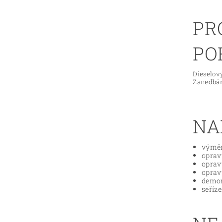
PR
PO
Dieselový
Zanedbán
NA
výměn
oprav
oprav
oprav
demon
seříz