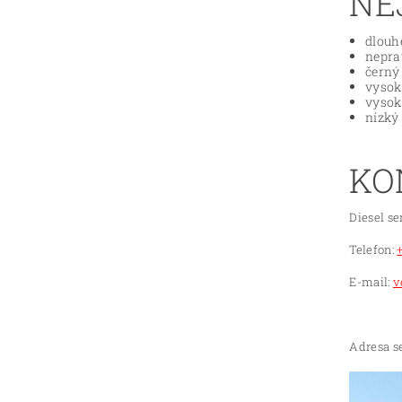
NE
dlouh
nepra
černý
vysok
vysok
nízký
KO
Diesel se
Telefon:
E-mail:
v
Adresa se