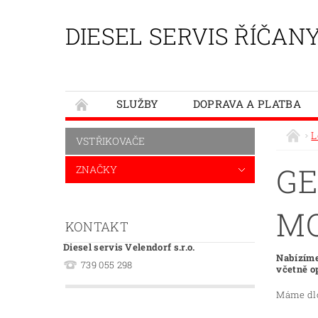
DIESEL SERVIS ŘÍČAN
SLUŽBY
DOPRAVA A PLATBA
L
VSTŘIKOVAČE
GE
ZNAČKY
MO
KONTAKT
Diesel servis Velendorf s.r.o.
Nabízíme
739 055 298
včetně o
Máme dlo