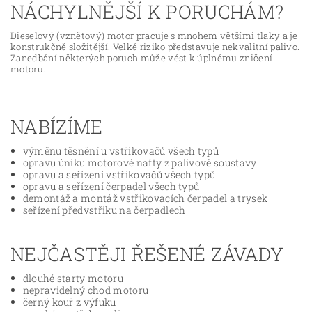
NÁCHYLNĚJŠÍ K PORUCHÁM?
Dieselový (vznětový) motor pracuje s mnohem většími tlaky a je
konstrukčně složitější. Velké riziko představuje nekvalitní palivo.
Zanedbání některých poruch může vést k úplnému zničení
motoru.
NABÍZÍME
výměnu těsnění u vstřikovačů všech typů
opravu úniku motorové nafty z palivové soustavy
opravu a seřízení vstřikovačů všech typů
opravu a seřízení čerpadel všech typů
demontáž a montáž vstřikovacích čerpadel a trysek
seřízení předvstřiku na čerpadlech
NEJČASTĚJI ŘEŠENÉ ZÁVADY
dlouhé starty motoru
nepravidelný chod motoru
černý kouř z výfuku