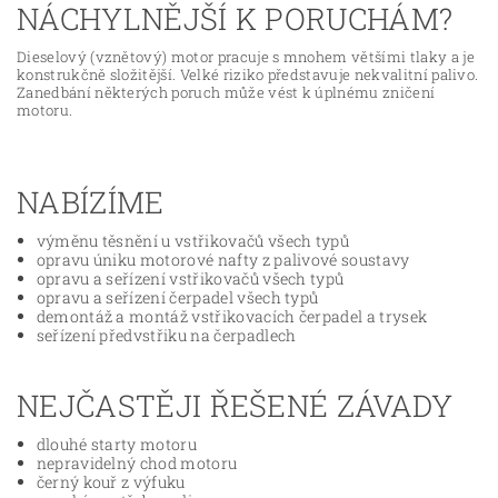
NÁCHYLNĚJŠÍ K PORUCHÁM?
Dieselový (vznětový) motor pracuje s mnohem většími tlaky a je
konstrukčně složitější. Velké riziko představuje nekvalitní palivo.
Zanedbání některých poruch může vést k úplnému zničení
motoru.
NABÍZÍME
výměnu těsnění u vstřikovačů všech typů
opravu úniku motorové nafty z palivové soustavy
opravu a seřízení vstřikovačů všech typů
opravu a seřízení čerpadel všech typů
demontáž a montáž vstřikovacích čerpadel a trysek
seřízení předvstřiku na čerpadlech
NEJČASTĚJI ŘEŠENÉ ZÁVADY
dlouhé starty motoru
nepravidelný chod motoru
černý kouř z výfuku