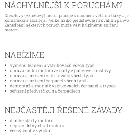
NÁCHYLNĚJŠÍ K PORUCHÁM?
Dieselový (vznětový) motor pracuje s mnohem většími tlaky a je
konstrukčně složitější. Velké riziko představuje nekvalitní palivo.
Zanedbání některých poruch může vést k úplnému zničení
motoru.
NABÍZÍME
výměnu těsnění u vstřikovačů všech typů
opravu úniku motorové nafty z palivové soustavy
opravu a seřízení vstřikovačů všech typů
opravu a seřízení čerpadel všech typů
demontáž a montáž vstřikovacích čerpadel a trysek
seřízení předvstřiku na čerpadlech
NEJČASTĚJI ŘEŠENÉ ZÁVADY
dlouhé starty motoru
nepravidelný chod motoru
černý kouř z výfuku