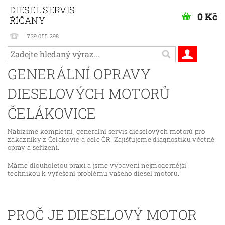
DIESEL SERVIS
0 Kč
ŘÍČANY
739 055 298
GENERÁLNÍ OPRAVY
DIESELOVÝCH MOTORŮ
ČELÁKOVICE
Nabízíme kompletní, generální servis dieselových motorů pro
zákazníky z Čelákovic a celé ČR. Zajišťujeme diagnostiku včetně
oprav a seřízení.
Máme dlouholetou praxi a jsme vybavení nejmodernější
technikou k vyřešení problému vašeho diesel motoru.
PROČ JE DIESELOVÝ MOTOR